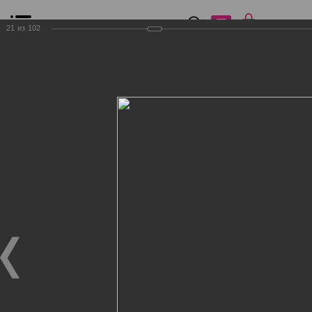
0
₽
0
21
из
102
Список сравнения
Все товары
Фильтр
Главная
Общение
Фотогалерея
Клиенты Дог Бутик
Клиенты Дог Бутик
Клиенты Дог Бутик