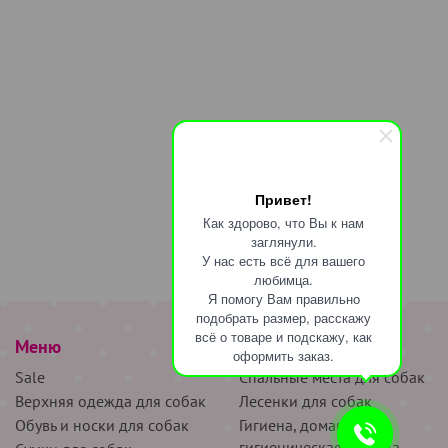
Привет!
Как здорово, что Вы к нам
заглянули.
У нас есть всё для вашего
любимца.
Я помогу Вам правильно
подобрать размер, расскажу
всё о товаре и подскажу, как
Меню
наверх
оформить заказ.
Sale
Спальные места для собак
Верхняя одежда для собак
Лесенки для собак
Обувь и носки для собак
Гигиена, домашняя и
гигиеническая одежда