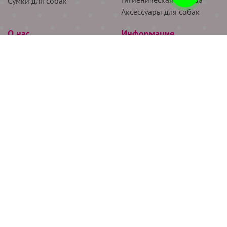
Сумки для собак
Аксессуары для собак
О нас
Информация
Партнёрам
Снятие мерок
Акции
Доставка
О нас
Возврат
Новости
Где купить
Бренды
Блог
Контакты
Следите за нами
+7 (926) 311-64-74
+7 (495) 314-38-00
Все права защищены ООО “Де Бирс”