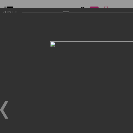
0
₽
0
21
из
102
Список сравнения
Все товары
Фильтр
Главная
Общение
Фотогалерея
Клиенты Дог Бутик
Клиенты Дог Бутик
Клиенты Дог Бутик