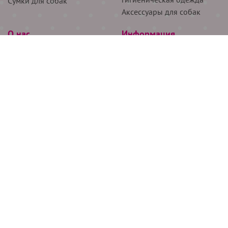
Сумки для собак
Аксессуары для собак
О нас
Информация
Партнёрам
Снятие мерок
Акции
Доставка
О нас
Возврат
Новости
Где купить
Бренды
Блог
Контакты
Следите за нами
+7 (926) 311-64-74
+7 (495) 314-38-00
Все права защищены ООО “Де Бирс”