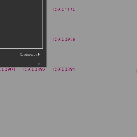
Слайд-шоу: