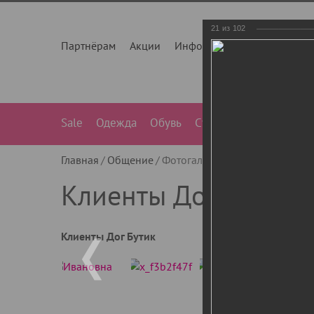
21
из
102
Партнёрам
Акции
Инфо
О нас
Контакты
Sale
Одежда
Обувь
Сумки
Лежанки
Ле
Главная
Общение
Фотогалерея
Клиенты Дог Бу
Клиенты Дог Бутик
Клиенты Дог Бутик