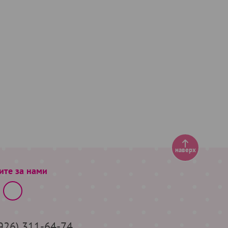
наверх
ите за нами
(926) 311-64-74