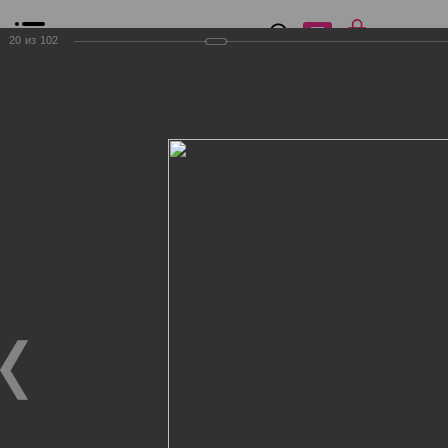
0
₽
0
20
из
102
Список сравнения
Все товары
Фильтр
Главная
Общение
Фотогалерея
Клиенты Дог Бутик
Клиенты Дог Бутик
Клиенты Дог Бутик