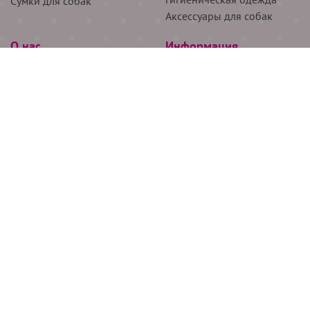
Сумки для собак
Аксессуары для собак
О нас
Информация
Партнёрам
Снятие мерок
Акции
Доставка
О нас
Возврат
Новости
Где купить
Бренды
Блог
Контакты
Следите за нами
+7 (926) 311-64-74
+7 (495) 314-38-00
Все права защищены ООО “Де Бирс”