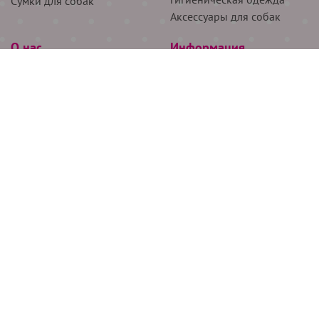
Сумки для собак
Аксессуары для собак
О нас
Информация
Партнёрам
Снятие мерок
Акции
Доставка
О нас
Возврат
Новости
Где купить
Бренды
Блог
Контакты
Следите за нами
+7 (926) 311-64-74
+7 (495) 314-38-00
Все права защищены ООО “Де Бирс”