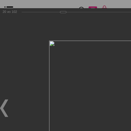
0
₽
0
20
из
102
Список сравнения
Все товары
Фильтр
Главная
Общение
Фотогалерея
Клиенты Дог Бутик
Клиенты Дог Бутик
Клиенты Дог Бутик