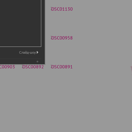
Слайд-шоу: