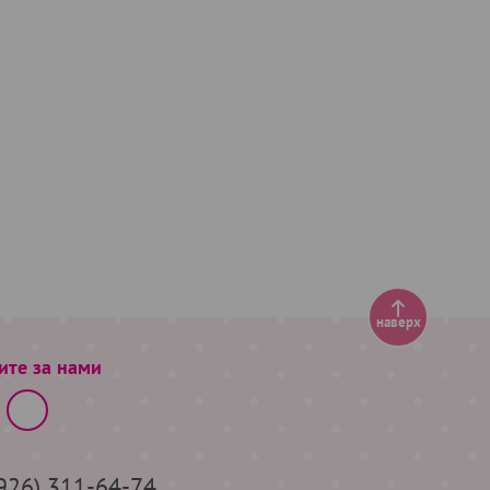
наверх
ите за нами
(926) 311-64-74