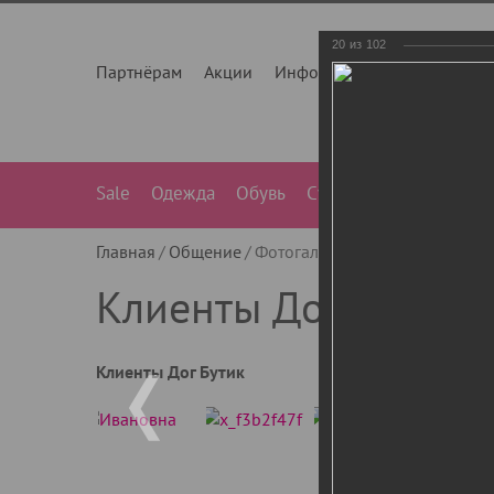
20
из
102
Партнёрам
Акции
Инфо
О нас
Контакты
Sale
Одежда
Обувь
Сумки
Лежанки
Ле
Главная
Общение
Фотогалерея
Клиенты Дог Бу
Клиенты Дог Бутик
Клиенты Дог Бутик