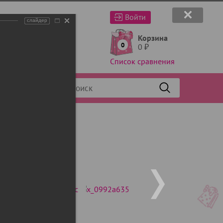
Войти
слайдер
Корзина
0
0
₽
Список сравнения
Фильтр