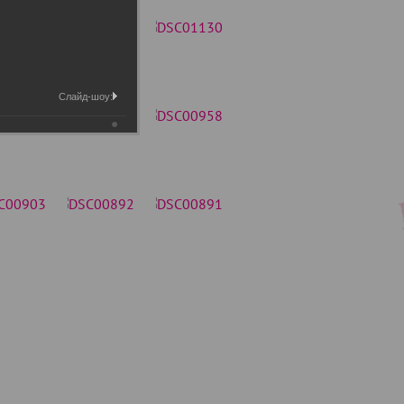
Слайд-шоу: