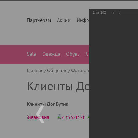
1
из
102
Партнёрам
Акции
Инфо
О нас
Контакты
Sale
Одежда
Обувь
Сумки
Лежанки
Ле
Главная
Общение
Фотогалерея
Клиенты Дог Бу
Клиенты Дог Бутик
Клиенты Дог Бутик