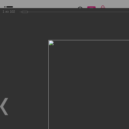
0
₽
0
1
из
102
Список сравнения
Все товары
Фильтр
Главная
Общение
Фотогалерея
Клиенты Дог Бутик
Клиенты Дог Бутик
Клиенты Дог Бутик