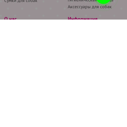
Сумки для собак
Аксессуары для собак
О нас
Информация
Партнёрам
Снятие мерок
Акции
Доставка
О нас
Возврат
Новости
Где купить
Бренды
Блог
Контакты
Следите за нами
+7 (926) 311-64-74
+7 (495) 314-38-00
Все права защищены ООО “Де Бирс”