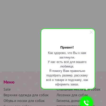
Привет!
Как здорово, что Вы к нам
заглянули.
У нас есть всё для вашего
любимца.
Я помогу Вам правильно
подобрать размер, расскажу
всё о товаре и подскажу, как
Меню
наверх
оформить заказ.
Sale
Спальные места для собак
Верхняя одежда для собак
Лесенки для собак
Обувь и носки для собак
Гигиена, домашняя и
гигиеническая одежда