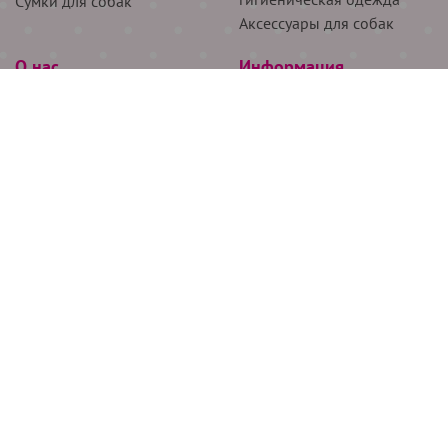
Сумки для собак
Аксессуары для собак
О нас
Информация
Партнёрам
Снятие мерок
Акции
Доставка
О нас
Возврат
Новости
Где купить
Бренды
Блог
Контакты
Следите за нами
+7 (926) 311-64-74
+7 (495) 314-38-00
Все права защищены ООО “Де Бирс”