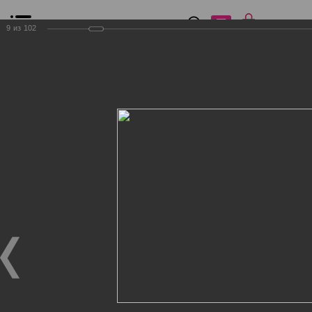
0
₽
0
9
из
102
Список сравнения
Все товары
Фильтр
Главная
Общение
Фотогалерея
Клиенты Дог Бутик
Клиенты Дог Бутик
Клиенты Дог Бутик