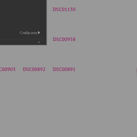
Слайд-шоу: