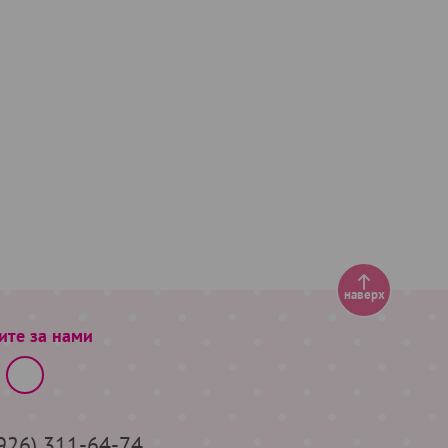
наверх
ите за нами
(926) 311-64-74