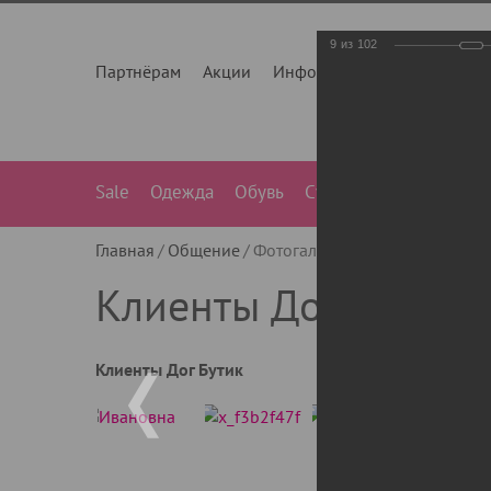
9
из
102
Партнёрам
Акции
Инфо
О нас
Контакты
Sale
Одежда
Обувь
Сумки
Лежанки
Ле
Главная
Общение
Фотогалерея
Клиенты Дог Бу
Клиенты Дог Бутик
Клиенты Дог Бутик