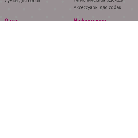
Сумки для собак
Аксессуары для собак
О нас
Информация
Партнёрам
Снятие мерок
Акции
Доставка
О нас
Возврат
Новости
Где купить
Бренды
Блог
Контакты
Следите за нами
+7 (926) 311-64-74
+7 (495) 314-38-00
Все права защищены ООО “Де Бирс”