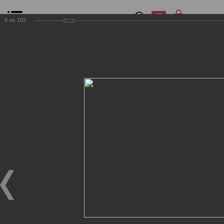
0
₽
0
9
из
102
Список сравнения
Все товары
Фильтр
Главная
Общение
Фотогалерея
Клиенты Дог Бутик
Клиенты Дог Бутик
Клиенты Дог Бутик