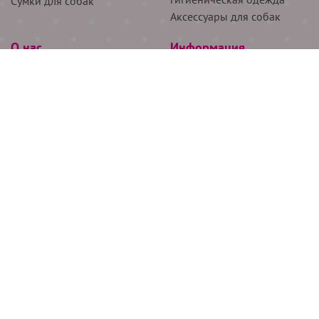
Сумки для собак
Аксессуары для собак
О нас
Информация
Партнёрам
Снятие мерок
Акции
Доставка
О нас
Возврат
Новости
Где купить
Бренды
Блог
Контакты
Следите за нами
+7 (926) 311-64-74
+7 (495) 314-38-00
Все права защищены ООО “Де Бирс”