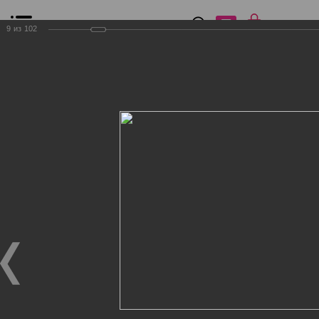
0
₽
0
9
из
102
Список сравнения
Все товары
Фильтр
Главная
Общение
Фотогалерея
Клиенты Дог Бутик
Клиенты Дог Бутик
Клиенты Дог Бутик