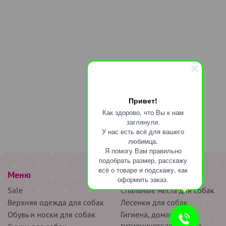
Привет!
Как здорово, что Вы к нам
заглянули.
У нас есть всё для вашего
любимца.
Я помогу Вам правильно
подобрать размер, расскажу
всё о товаре и подскажу, как
Меню
наверх
оформить заказ.
Sale
Спальные места для собак
Верхняя одежда для собак
Лесенки для собак
Обувь и носки для собак
Гигиена, домашняя и
гигиеническая одежда