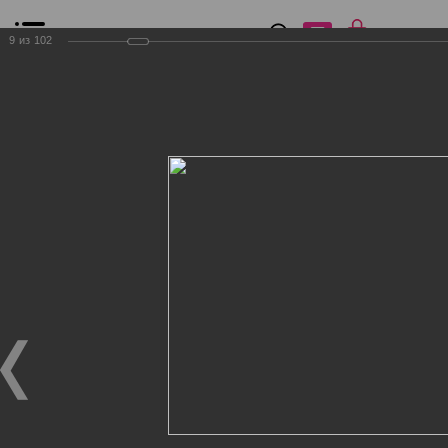
0
₽
0
9
из
102
Список сравнения
Все товары
Фильтр
Главная
Общение
Фотогалерея
Клиенты Дог Бутик
Клиенты Дог Бутик
Клиенты Дог Бутик