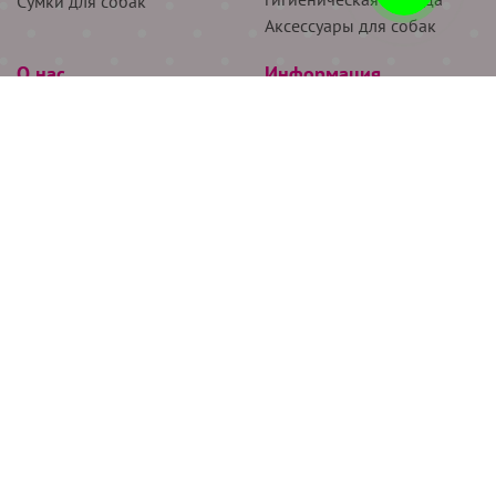
Сумки для собак
Аксессуары для собак
О нас
Информация
Партнёрам
Снятие мерок
Акции
Доставка
О нас
Возврат
Новости
Где купить
Бренды
Блог
Контакты
Следите за нами
+7 (926) 311-64-74
+7 (495) 314-38-00
Все права защищены ООО “Де Бирс”