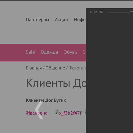
11
из
102
Партнёрам
Акции
Инфо
О нас
Контакты
Sale
Одежда
Обувь
Сумки
Лежанки
Ле
Главная
Общение
Фотогалерея
Клиенты Дог Бу
Клиенты Дог Бутик
Клиенты Дог Бутик