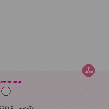
наверх
ите за нами
(926) 311-64-74