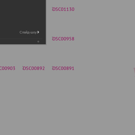
Слайд-шоу: