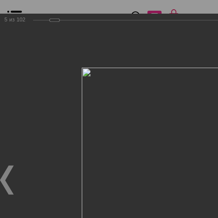
0
₽
0
5
из
102
Список сравнения
Все товары
Фильтр
Главная
Общение
Фотогалерея
Клиенты Дог Бутик
Клиенты Дог Бутик
Клиенты Дог Бутик