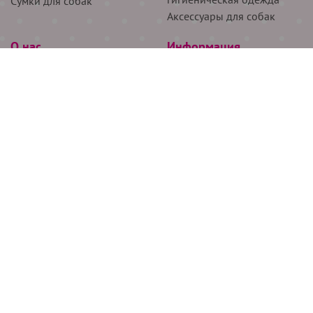
Сумки для собак
Аксессуары для собак
О нас
Информация
Партнёрам
Снятие мерок
Акции
Доставка
О нас
Возврат
Новости
Где купить
Бренды
Блог
Контакты
Следите за нами
+7 (926) 311-64-74
+7 (495) 314-38-00
Все права защищены ООО “Де Бирс”