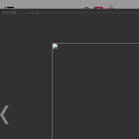
0
₽
0
5
из
102
Список сравнения
Все товары
Фильтр
Главная
Общение
Фотогалерея
Клиенты Дог Бутик
Клиенты Дог Бутик
Клиенты Дог Бутик