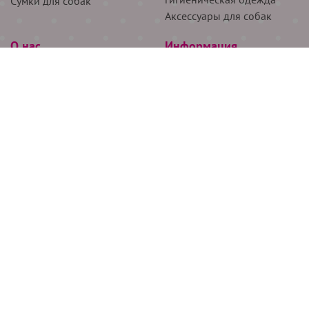
Сумки для собак
Аксессуары для собак
О нас
Информация
Партнёрам
Снятие мерок
Акции
Доставка
О нас
Возврат
Новости
Где купить
Бренды
Блог
Контакты
Следите за нами
+7 (926) 311-64-74
+7 (495) 314-38-00
Все права защищены ООО “Де Бирс”