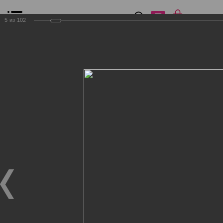
0
₽
0
5
из
102
Список сравнения
Все товары
Фильтр
Главная
Общение
Фотогалерея
Клиенты Дог Бутик
Клиенты Дог Бутик
Клиенты Дог Бутик