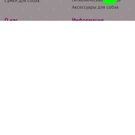
Сумки для собак
Аксессуары для собак
О нас
Информация
Партнёрам
Снятие мерок
Акции
Доставка
О нас
Возврат
Новости
Где купить
Бренды
Блог
Контакты
Следите за нами
+7 (926) 311-64-74
+7 (495) 314-38-00
Все права защищены ООО “Де Бирс”