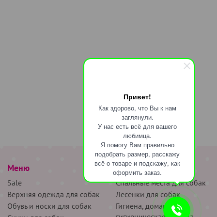
Привет!
Как здорово, что Вы к нам
заглянули.
У нас есть всё для вашего
любимца.
Я помогу Вам правильно
подобрать размер, расскажу
всё о товаре и подскажу, как
Меню
наверх
оформить заказ.
Sale
Спальные места для собак
Верхняя одежда для собак
Лесенки для собак
Обувь и носки для собак
Гигиена, домашняя и
гигиеническая одежда