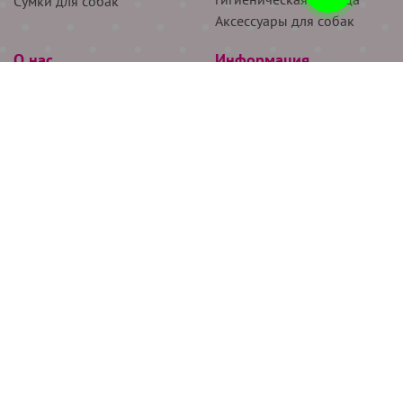
Сумки для собак
Аксессуары для собак
О нас
Информация
Партнёрам
Снятие мерок
Акции
Доставка
О нас
Возврат
Новости
Где купить
Бренды
Блог
Контакты
Следите за нами
+7 (926) 311-64-74
+7 (495) 314-38-00
Все права защищены ООО “Де Бирс”