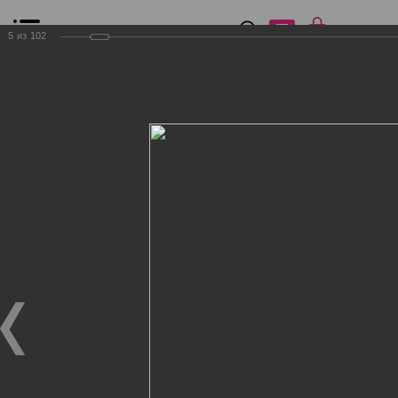
0
₽
0
5
из
102
Список сравнения
Все товары
Фильтр
Главная
Общение
Фотогалерея
Клиенты Дог Бутик
Клиенты Дог Бутик
Клиенты Дог Бутик