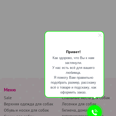
Привет!
Как здорово, что Вы к нам
заглянули.
У нас есть всё для вашего
любимца.
Я помогу Вам правильно
подобрать размер, расскажу
всё о товаре и подскажу, как
Меню
наверх
оформить заказ.
Sale
Спальные места для собак
Верхняя одежда для собак
Лесенки для собак
Обувь и носки для собак
Гигиена, домашняя и
гигиеническая одежда