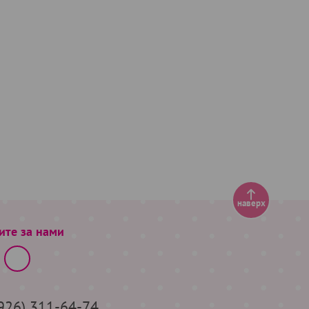
наверх
ите за нами
(926) 311-64-74