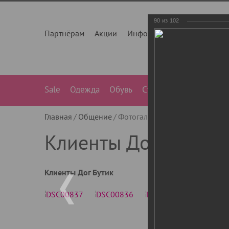
90
из
102
Партнёрам
Акции
Инфо
О нас
Контакты
Sale
Одежда
Обувь
Сумки
Лежанки
Ле
Главная
Общение
Фотогалерея
Клиенты Дог Бу
Клиенты Дог Бутик
Клиенты Дог Бутик