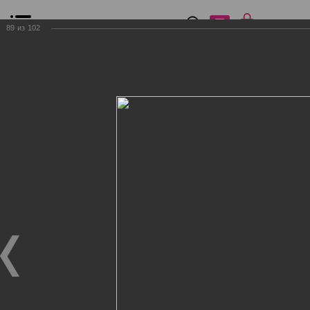
0
₽
0
89
из
102
Список сравнения
Все товары
Фильтр
Главная
Общение
Фотогалерея
Клиенты Дог Бутик
Клиенты Дог Бутик
Клиенты Дог Бутик