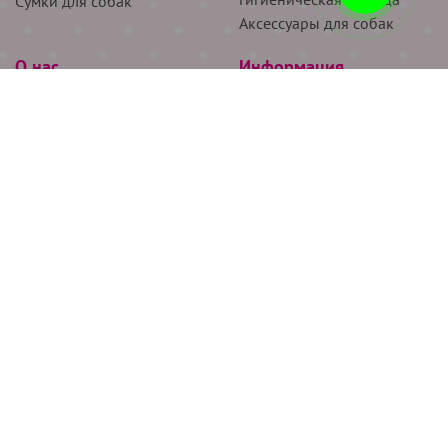
Сумки для собак
Аксессуары для собак
О нас
Информация
Партнёрам
Снятие мерок
Акции
Доставка
О нас
Возврат
Новости
Где купить
Бренды
Блог
Контакты
Следите за нами
+7 (926) 311-64-74
+7 (495) 314-38-00
Все права защищены ООО “Де Бирс”