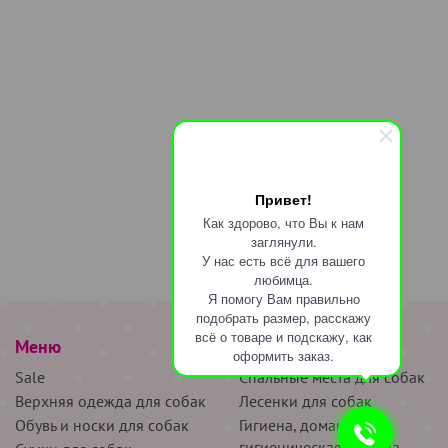
Привет!
Как здорово, что Вы к нам
заглянули.
У нас есть всё для вашего
любимца.
Я помогу Вам правильно
подобрать размер, расскажу
всё о товаре и подскажу, как
Меню
наверх
оформить заказ.
Sale
Спальные места для собак
Верхняя одежда для собак
Лесенки для собак
Обувь и носки для собак
Гигиена, домашняя и
гигиеническая одежда