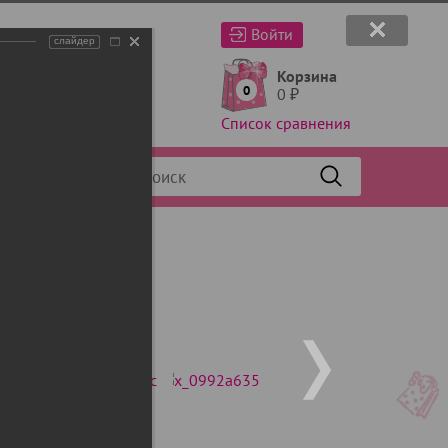
Войти
слайдер
Корзина
0
0
₽
Список сравнения
Фильтр