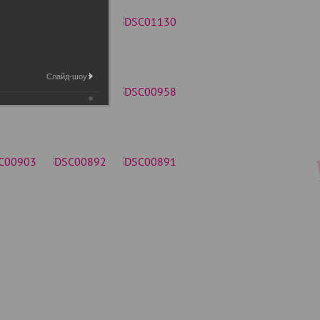
Слайд-шоу: