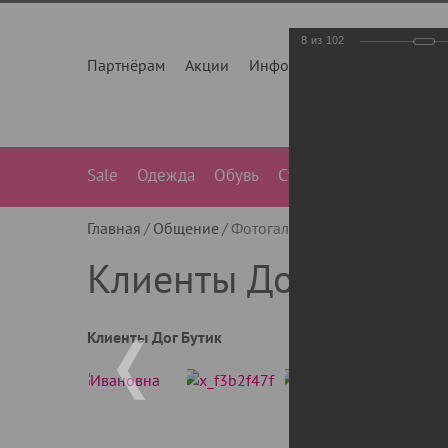
8
из
102
Партнёрам
Акции
Инфо
О нас
Контакты
Sale
Одежда
Обувь
Сумки
Лежанки
Ле
Главная
Общение
Фотогалерея
Клиенты Дог Бу
Клиенты Дог Бутик
Клиенты Дог Бутик