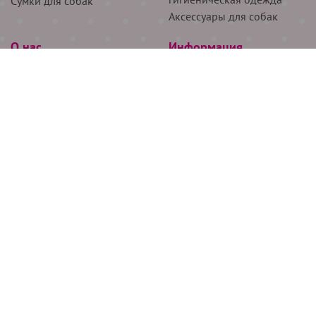
Сумки для собак
Аксессуары для собак
О нас
Информация
Партнёрам
Снятие мерок
Акции
Доставка
О нас
Возврат
Новости
Где купить
Бренды
Блог
Контакты
Следите за нами
+7 (926) 311-64-74
+7 (495) 314-38-00
Все права защищены ООО “Де Бирс”