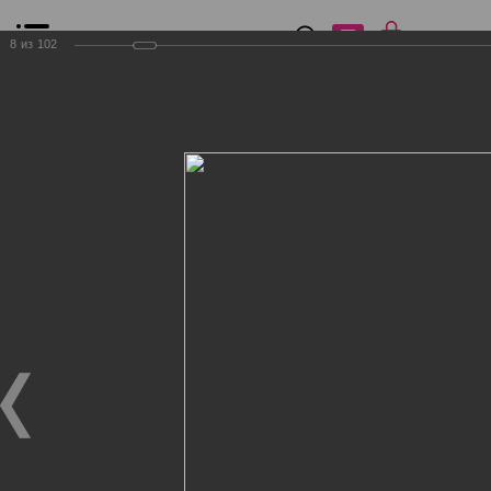
0
₽
0
8
из
102
Список сравнения
Все товары
Фильтр
Главная
Общение
Фотогалерея
Клиенты Дог Бутик
Клиенты Дог Бутик
Клиенты Дог Бутик