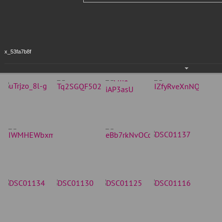
x_53fa7b8f