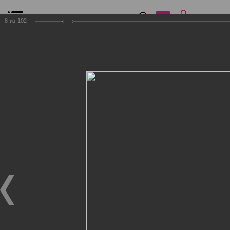
0
₽
0
8
из
102
Список сравнения
Все товары
Фильтр
Главная
Общение
Фотогалерея
Клиенты Дог Бутик
Клиенты Дог Бутик
Клиенты Дог Бутик