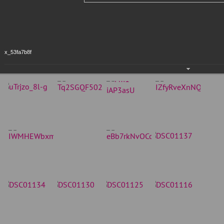
x_53fa7b8f