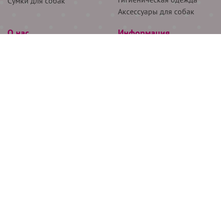
Сумки для собак
Аксессуары для собак
О нас
Информация
Партнёрам
Снятие мерок
Акции
Доставка
О нас
Возврат
Новости
Где купить
Бренды
Блог
Контакты
Следите за нами
+7 (926) 311-64-74
+7 (495) 314-38-00
Все права защищены ООО “Де Бирс”