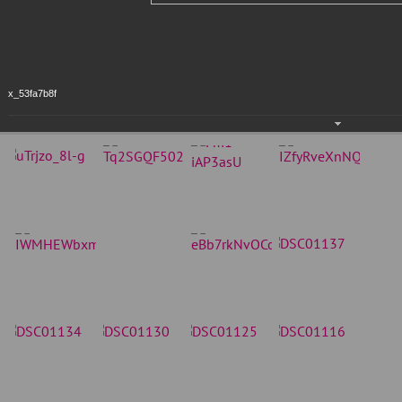
x_53fa7b8f