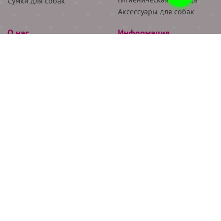
Сумки для собак
Аксессуары для собак
О нас
Информация
Партнёрам
Снятие мерок
Акции
Доставка
О нас
Возврат
Новости
Где купить
Бренды
Блог
Контакты
Следите за нами
+7 (926) 311-64-74
+7 (495) 314-38-00
Все права защищены ООО “Де Бирс”