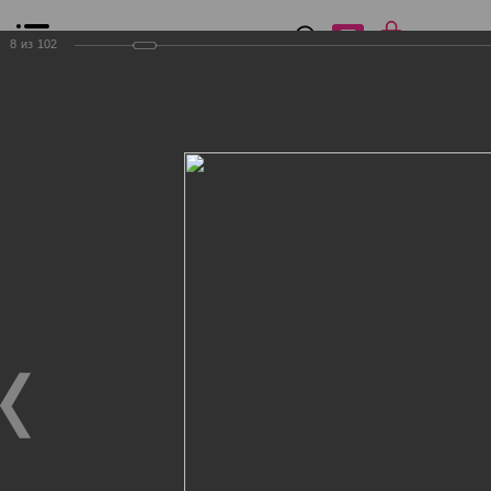
0
₽
0
8
из
102
Список сравнения
Все товары
Фильтр
Главная
Общение
Фотогалерея
Клиенты Дог Бутик
Клиенты Дог Бутик
Клиенты Дог Бутик