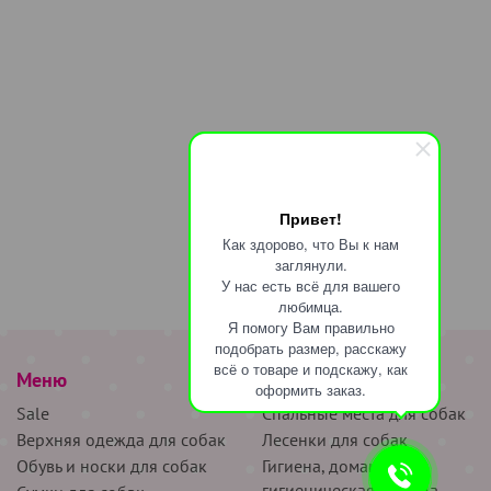
Привет!
Как здорово, что Вы к нам
заглянули.
У нас есть всё для вашего
любимца.
Я помогу Вам правильно
подобрать размер, расскажу
всё о товаре и подскажу, как
Меню
наверх
оформить заказ.
Sale
Спальные места для собак
Верхняя одежда для собак
Лесенки для собак
Обувь и носки для собак
Гигиена, домашняя и
гигиеническая одежда