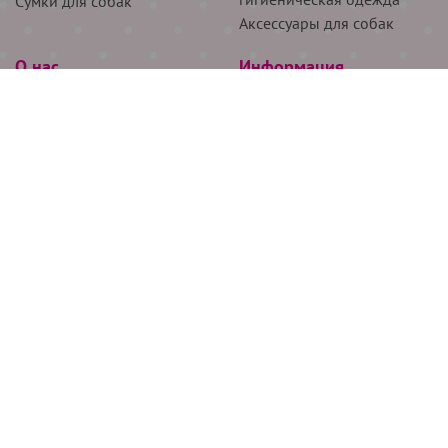
Сумки для собак
Аксессуары для собак
О нас
Информация
Партнёрам
Снятие мерок
Акции
Доставка
О нас
Возврат
Новости
Где купить
Бренды
Блог
Контакты
Следите за нами
+7 (926) 311-64-74
+7 (495) 314-38-00
Все права защищены ООО “Де Бирс”