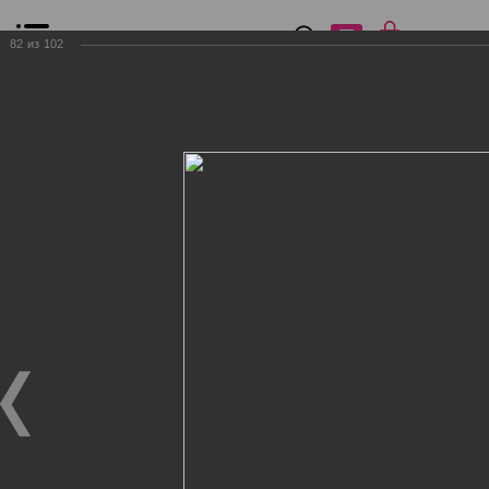
0
₽
0
82
из
102
Список сравнения
Все товары
Фильтр
Главная
Общение
Фотогалерея
Клиенты Дог Бутик
Клиенты Дог Бутик
Клиенты Дог Бутик