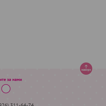
наверх
ите за нами
(926) 311-64-74