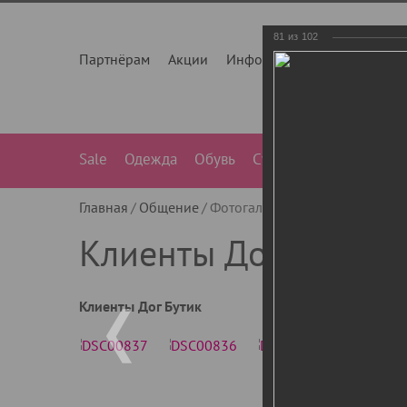
81
из
102
Партнёрам
Акции
Инфо
О нас
Контакты
Sale
Одежда
Обувь
Сумки
Лежанки
Ле
Главная
Общение
Фотогалерея
Клиенты Дог Бу
Клиенты Дог Бутик
Клиенты Дог Бутик