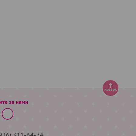
наверх
ите за нами
(926) 311-64-74