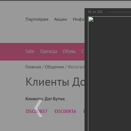
81
из
102
Партнёрам
Акции
Инфо
О нас
Контакты
Sale
Одежда
Обувь
Сумки
Лежанки
Ле
Главная
Общение
Фотогалерея
Клиенты Дог Бу
Клиенты Дог Бутик
Клиенты Дог Бутик