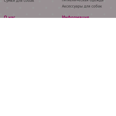
Сумки для собак
Аксессуары для собак
О нас
Информация
Партнёрам
Снятие мерок
Акции
Доставка
О нас
Возврат
Новости
Где купить
Бренды
Блог
Контакты
Следите за нами
+7 (926) 311-64-74
+7 (495) 314-38-00
Все права защищены ООО “Де Бирс”