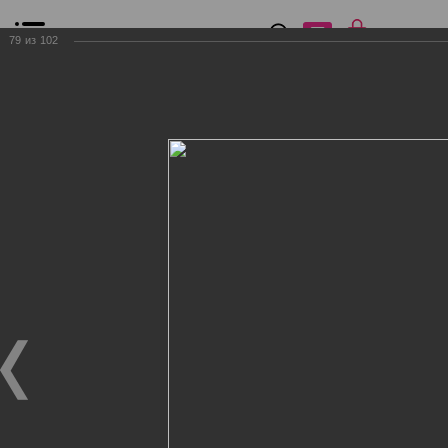
0
₽
0
79
из
102
Список сравнения
Все товары
Фильтр
Главная
Общение
Фотогалерея
Клиенты Дог Бутик
Клиенты Дог Бутик
Клиенты Дог Бутик