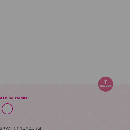
наверх
ите за нами
(926) 311-64-74