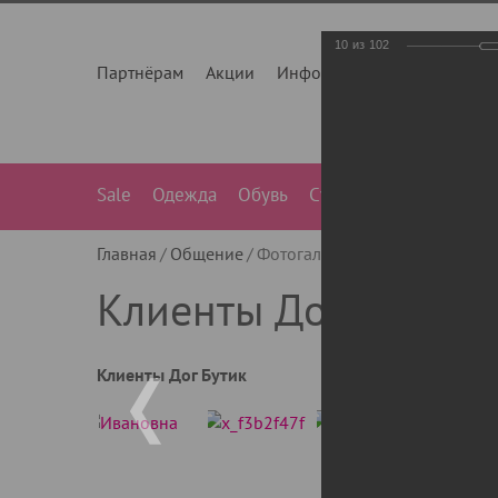
10
из
102
Партнёрам
Акции
Инфо
О нас
Контакты
Sale
Одежда
Обувь
Сумки
Лежанки
Ле
Главная
Общение
Фотогалерея
Клиенты Дог Бу
Клиенты Дог Бутик
Клиенты Дог Бутик