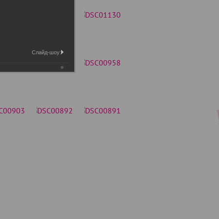
Слайд-шоу: