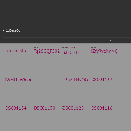
x_1d3ece3c