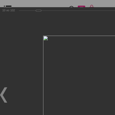
0
₽
0
10
из
102
Список сравнения
Все товары
Фильтр
Главная
Общение
Фотогалерея
Клиенты Дог Бутик
Клиенты Дог Бутик
Клиенты Дог Бутик