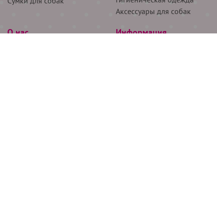
Сумки для собак
Аксессуары для собак
О нас
Информация
Партнёрам
Снятие мерок
Акции
Доставка
О нас
Возврат
Новости
Где купить
Бренды
Блог
Контакты
Следите за нами
+7 (926) 311-64-74
+7 (495) 314-38-00
Все права защищены ООО “Де Бирс”