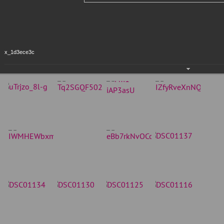
x_1d3ece3c