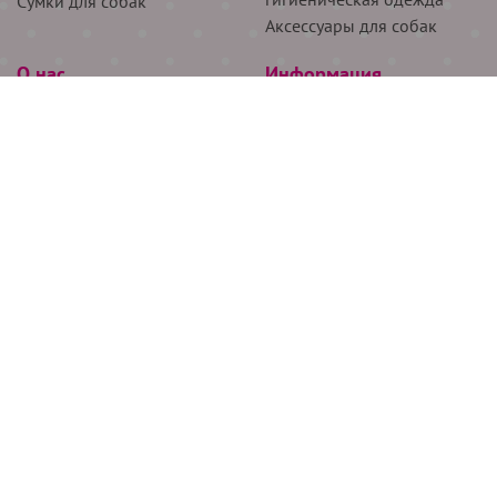
Сумки для собак
Аксессуары для собак
О нас
Информация
Партнёрам
Снятие мерок
Акции
Доставка
О нас
Возврат
Новости
Где купить
Бренды
Блог
Контакты
Следите за нами
+7 (926) 311-64-74
+7 (495) 314-38-00
Все права защищены ООО “Де Бирс”