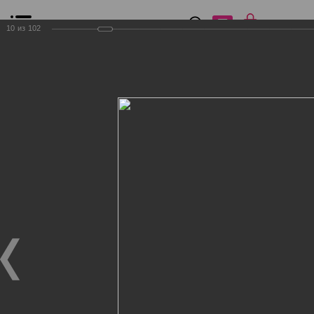
0
₽
0
10
из
102
Список сравнения
Все товары
Фильтр
Главная
Общение
Фотогалерея
Клиенты Дог Бутик
Клиенты Дог Бутик
Клиенты Дог Бутик