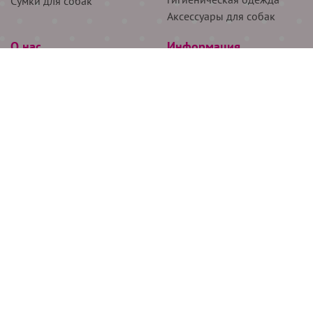
Сумки для собак
Аксессуары для собак
О нас
Информация
Партнёрам
Снятие мерок
Акции
Доставка
О нас
Возврат
Новости
Где купить
Бренды
Блог
Контакты
Следите за нами
+7 (926) 311-64-74
+7 (495) 314-38-00
Все права защищены ООО “Де Бирс”