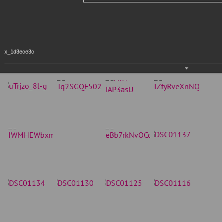
x_1d3ece3c