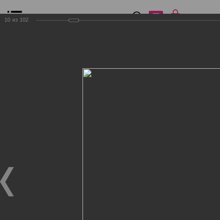
0
₽
0
10
из
102
Список сравнения
Все товары
Фильтр
Главная
Общение
Фотогалерея
Клиенты Дог Бутик
Клиенты Дог Бутик
Клиенты Дог Бутик