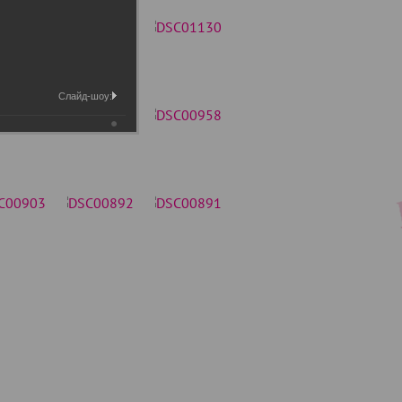
Слайд-шоу: