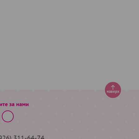
наверх
ите за нами
(926) 311-64-74