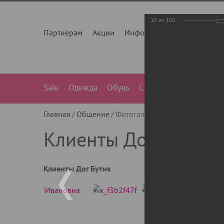
10
из
102
Партнёрам
Акции
Инфо
О нас
Контакты
Sale
Одежда
Обувь
Сумки
Лежанки
Ле
Главная
Общение
Фотогалерея
Клиенты Дог Бу
Клиенты Дог Бутик
Клиенты Дог Бутик