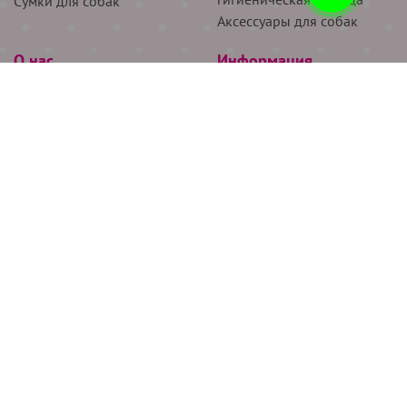
Сумки для собак
Аксессуары для собак
О нас
Информация
Партнёрам
Снятие мерок
Акции
Доставка
О нас
Возврат
Новости
Где купить
Бренды
Блог
Контакты
Следите за нами
+7 (926) 311-64-74
+7 (495) 314-38-00
Все права защищены ООО “Де Бирс”