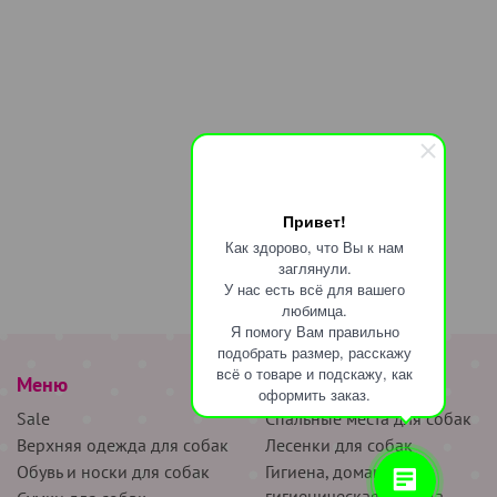
Привет!
Как здорово, что Вы к нам
заглянули.
У нас есть всё для вашего
любимца.
Я помогу Вам правильно
подобрать размер, расскажу
всё о товаре и подскажу, как
Меню
наверх
оформить заказ.
Sale
Спальные места для собак
Верхняя одежда для собак
Лесенки для собак
Обувь и носки для собак
Гигиена, домашняя и
гигиеническая одежда