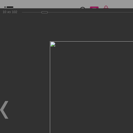
0
₽
0
10
из
102
Список сравнения
Все товары
Фильтр
Главная
Общение
Фотогалерея
Клиенты Дог Бутик
Клиенты Дог Бутик
Клиенты Дог Бутик