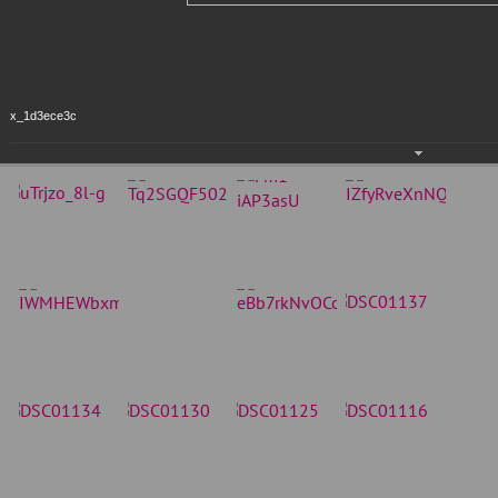
x_1d3ece3c