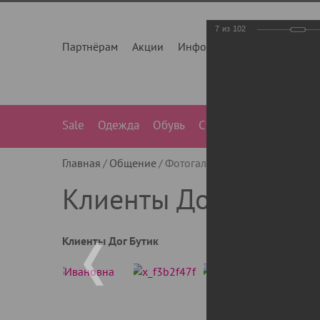
7
из
102
Партнёрам
Акции
Инфо
О нас
Контакты
Sale
Одежда
Обувь
Сумки
Лежанки
Ле
Главная
Общение
Фотогалерея
Клиенты Дог Бу
Клиенты Дог Бутик
Клиенты Дог Бутик