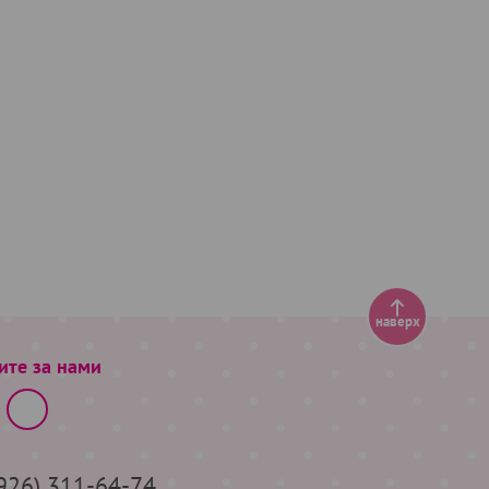
наверх
ите за нами
(926) 311-64-74