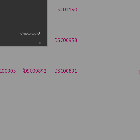
Слайд-шоу: