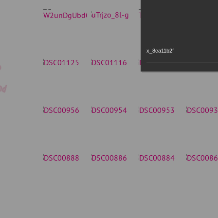
x_8ca11b2f