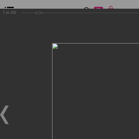
0
₽
0
7
из
102
Список сравнения
Все товары
Фильтр
Главная
Общение
Фотогалерея
Клиенты Дог Бутик
Клиенты Дог Бутик
Клиенты Дог Бутик