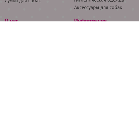
Сумки для собак
Аксессуары для собак
О нас
Информация
Партнёрам
Снятие мерок
Акции
Доставка
О нас
Возврат
Новости
Где купить
Бренды
Блог
Контакты
Следите за нами
+7 (926) 311-64-74
+7 (495) 314-38-00
Все права защищены ООО “Де Бирс”