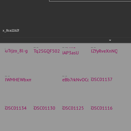
x_8ca11b2f