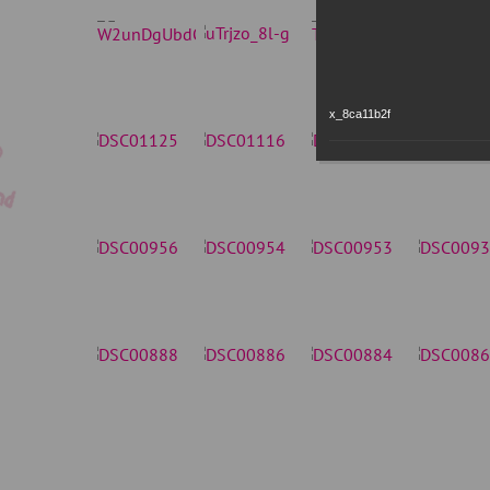
x_8ca11b2f