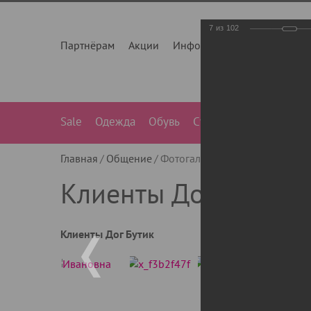
7
из
102
Партнёрам
Акции
Инфо
О нас
Контакты
Sale
Одежда
Обувь
Сумки
Лежанки
Ле
Главная
Общение
Фотогалерея
Клиенты Дог Бу
Клиенты Дог Бутик
Клиенты Дог Бутик