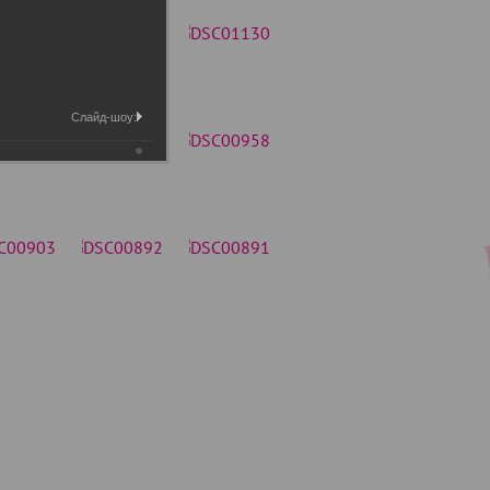
Слайд-шоу: