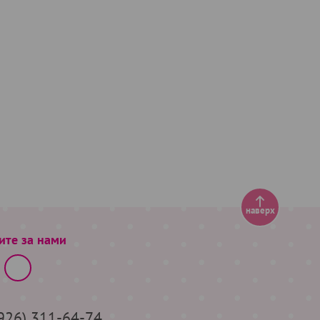
наверх
ите за нами
(926) 311-64-74