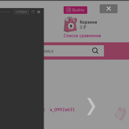
Войти
слайдер
Корзина
0
0
₽
Список сравнения
Фильтр