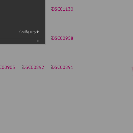
Слайд-шоу: