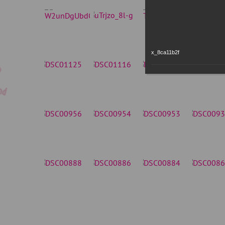
x_8ca11b2f