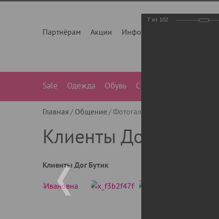
7
из
102
Партнёрам
Акции
Инфо
О нас
Контакты
Sale
Одежда
Обувь
Сумки
Лежанки
Ле
Главная
Общение
Фотогалерея
Клиенты Дог Бу
Клиенты Дог Бутик
Клиенты Дог Бутик