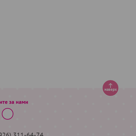
наверх
ите за нами
(926) 311-64-74