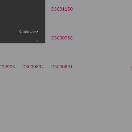
Слайд-шоу: