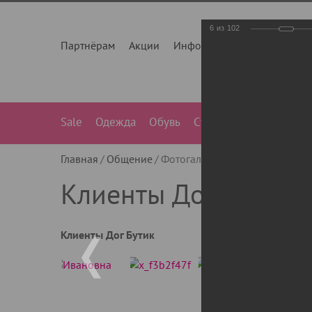
6
из
102
Партнёрам
Акции
Инфо
О нас
Контакты
Sale
Одежда
Обувь
Сумки
Лежанки
Ле
Главная
Общение
Фотогалерея
Клиенты Дог Бу
Клиенты Дог Бутик
Клиенты Дог Бутик