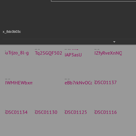
x_8dc0b03c