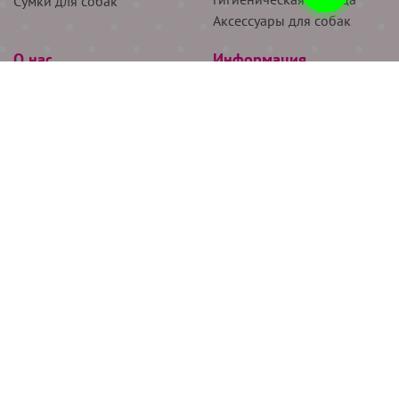
Сумки для собак
Аксессуары для собак
О нас
Информация
Партнёрам
Снятие мерок
Акции
Доставка
О нас
Возврат
Новости
Где купить
Бренды
Блог
Контакты
Следите за нами
+7 (926) 311-64-74
+7 (495) 314-38-00
Все права защищены ООО “Де Бирс”