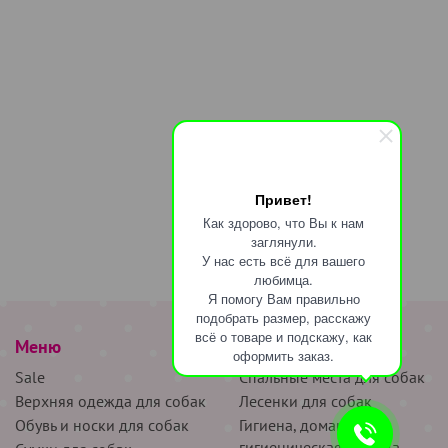
Привет!
Как здорово, что Вы к нам
заглянули.
У нас есть всё для вашего
любимца.
Я помогу Вам правильно
подобрать размер, расскажу
всё о товаре и подскажу, как
Меню
наверх
оформить заказ.
Sale
Спальные места для собак
Верхняя одежда для собак
Лесенки для собак
Обувь и носки для собак
Гигиена, домашняя и
гигиеническая одежда