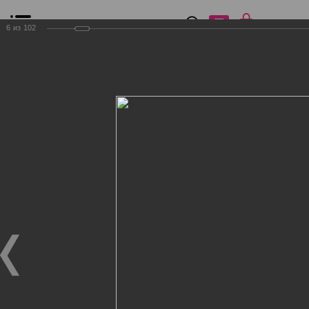
0
₽
0
6
из
102
Список сравнения
Все товары
Фильтр
Главная
Общение
Фотогалерея
Клиенты Дог Бутик
Клиенты Дог Бутик
Клиенты Дог Бутик