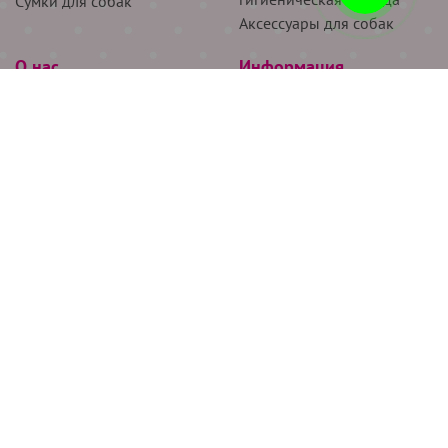
Сумки для собак
Аксессуары для собак
О нас
Информация
Партнёрам
Снятие мерок
Акции
Доставка
О нас
Возврат
Новости
Где купить
Бренды
Блог
Контакты
Следите за нами
+7 (926) 311-64-74
+7 (495) 314-38-00
Все права защищены ООО “Де Бирс”