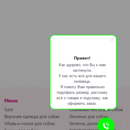
Привет!
Как здорово, что Вы к нам
заглянули.
У нас есть всё для вашего
любимца.
Я помогу Вам правильно
подобрать размер, расскажу
всё о товаре и подскажу, как
Меню
наверх
оформить заказ.
Sale
Спальные места для собак
Верхняя одежда для собак
Лесенки для собак
Обувь и носки для собак
Гигиена, домашняя и
гигиеническая одежда