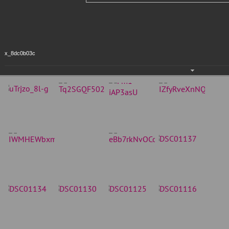
x_8dc0b03c