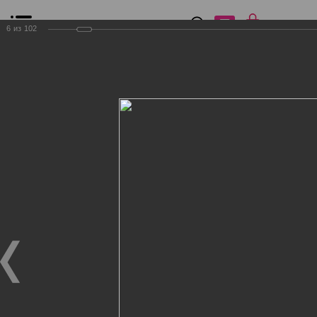
0
₽
0
6
из
102
Список сравнения
Все товары
Фильтр
Главная
Общение
Фотогалерея
Клиенты Дог Бутик
Клиенты Дог Бутик
Клиенты Дог Бутик