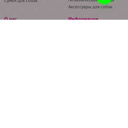
Сумки для собак
Аксессуары для собак
О нас
Информация
Партнёрам
Снятие мерок
Акции
Доставка
О нас
Возврат
Новости
Где купить
Бренды
Блог
Контакты
Следите за нами
+7 (926) 311-64-74
+7 (495) 314-38-00
Все права защищены ООО “Де Бирс”