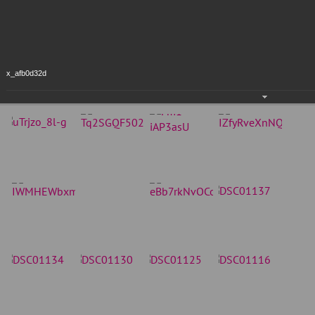
x_afb0d32d