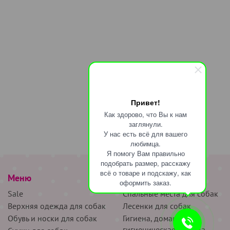
Привет!
Как здорово, что Вы к нам
заглянули.
У нас есть всё для вашего
любимца.
Я помогу Вам правильно
подобрать размер, расскажу
всё о товаре и подскажу, как
Меню
наверх
оформить заказ.
Sale
Спальные места для собак
Верхняя одежда для собак
Лесенки для собак
Обувь и носки для собак
Гигиена, домашняя и
гигиеническая одежда