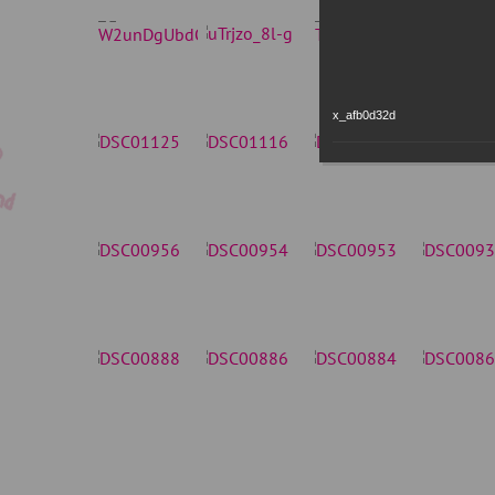
x_afb0d32d