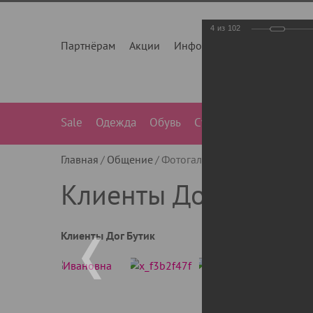
4
из
102
Партнёрам
Акции
Инфо
О нас
Контакты
Sale
Одежда
Обувь
Сумки
Лежанки
Ле
Главная
Общение
Фотогалерея
Клиенты Дог Бу
Клиенты Дог Бутик
Клиенты Дог Бутик