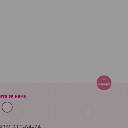
наверх
ите за нами
(926) 311-64-74