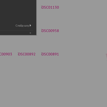
Слайд-шоу: