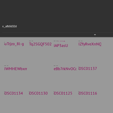
x_afb0d32d