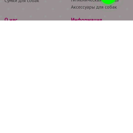
Сумки для собак
Аксессуары для собак
О нас
Информация
Партнёрам
Снятие мерок
Акции
Доставка
О нас
Возврат
Новости
Где купить
Бренды
Блог
Контакты
Следите за нами
+7 (926) 311-64-74
+7 (495) 314-38-00
Все права защищены ООО “Де Бирс”