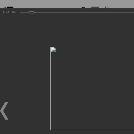
0
₽
0
4
из
102
Список сравнения
Все товары
Фильтр
Главная
Общение
Фотогалерея
Клиенты Дог Бутик
Клиенты Дог Бутик
Клиенты Дог Бутик