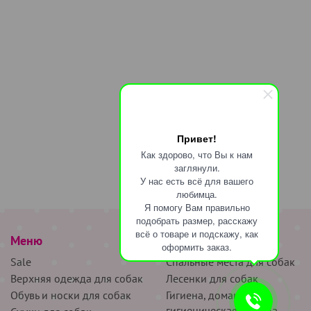
Привет!
Как здорово, что Вы к нам
заглянули.
У нас есть всё для вашего
любимца.
Я помогу Вам правильно
подобрать размер, расскажу
всё о товаре и подскажу, как
Меню
наверх
оформить заказ.
Sale
Спальные места для собак
Верхняя одежда для собак
Лесенки для собак
Обувь и носки для собак
Гигиена, домашняя и
гигиеническая одежда