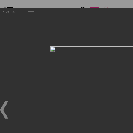
0
₽
0
4
из
102
Список сравнения
Все товары
Фильтр
Главная
Общение
Фотогалерея
Клиенты Дог Бутик
Клиенты Дог Бутик
Клиенты Дог Бутик