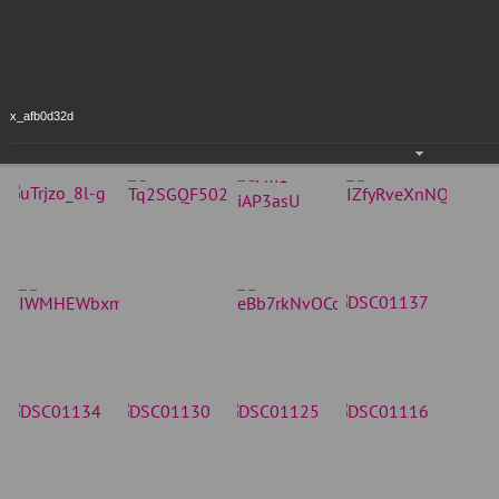
x_afb0d32d