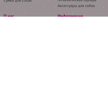
Сумки для собак
Аксессуары для собак
О нас
Информация
Партнёрам
Снятие мерок
Акции
Доставка
О нас
Возврат
Новости
Где купить
Бренды
Блог
Контакты
Следите за нами
+7 (926) 311-64-74
+7 (495) 314-38-00
Все права защищены ООО “Де Бирс”