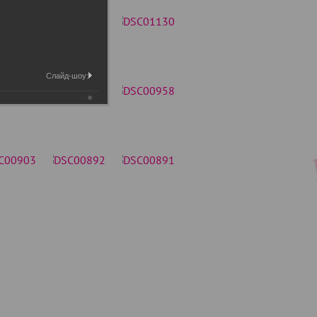
Слайд-шоу: