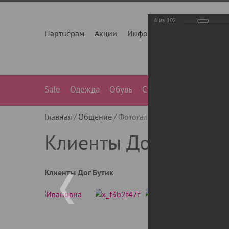
4
из
102
Партнёрам
Акции
Инфо
О нас
Контакты
Sale
Одежда
Обувь
Сумки
Лежанки
Ле
Главная
Общение
Фотогалерея
Клиенты Дог Бу
Клиенты Дог Бутик
Клиенты Дог Бутик