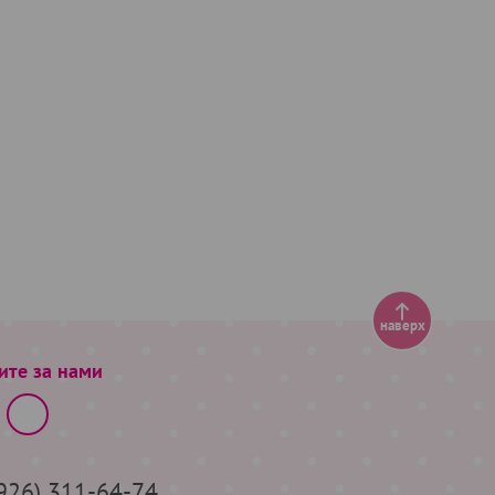
наверх
ите за нами
(926) 311-64-74