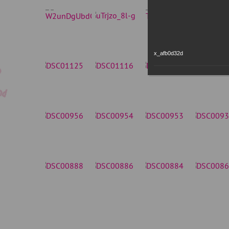
x_afb0d32d