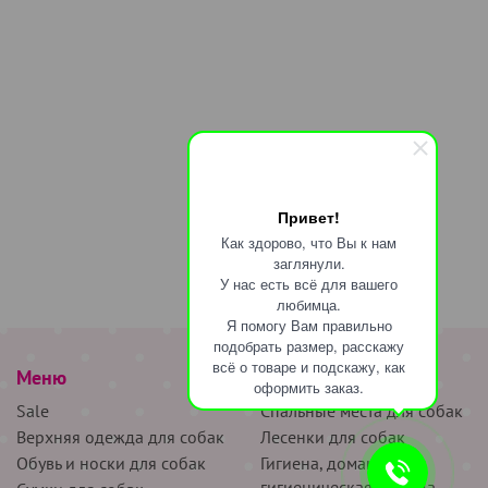
Привет!
Как здорово, что Вы к нам
заглянули.
У нас есть всё для вашего
любимца.
Я помогу Вам правильно
подобрать размер, расскажу
всё о товаре и подскажу, как
Меню
наверх
оформить заказ.
Sale
Спальные места для собак
Верхняя одежда для собак
Лесенки для собак
Обувь и носки для собак
Гигиена, домашняя и
гигиеническая одежда