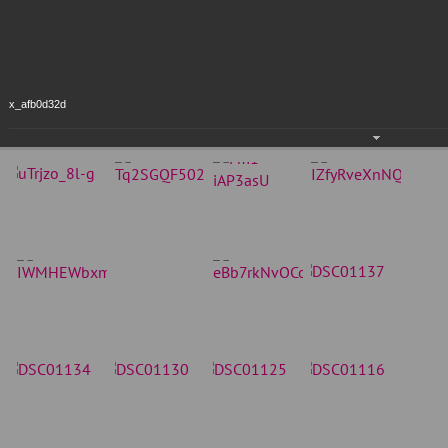
x_afb0d32d