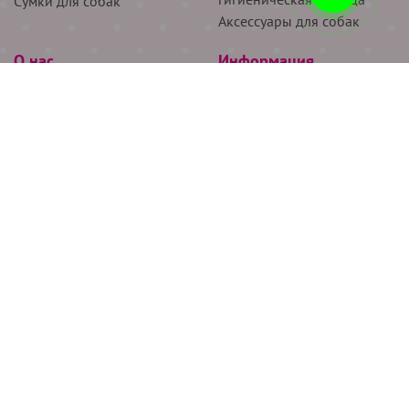
Сумки для собак
Аксессуары для собак
О нас
Информация
Партнёрам
Снятие мерок
Акции
Доставка
О нас
Возврат
Новости
Где купить
Бренды
Блог
Контакты
Следите за нами
+7 (926) 311-64-74
+7 (495) 314-38-00
Все права защищены ООО “Де Бирс”