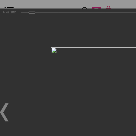
0
₽
0
4
из
102
Список сравнения
Все товары
Фильтр
Главная
Общение
Фотогалерея
Клиенты Дог Бутик
Клиенты Дог Бутик
Клиенты Дог Бутик