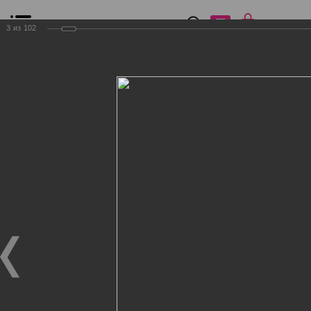
0
₽
0
3
из
102
Список сравнения
Все товары
Фильтр
Главная
Общение
Фотогалерея
Клиенты Дог Бутик
Клиенты Дог Бутик
Клиенты Дог Бутик