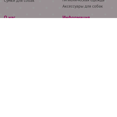
Сумки для собак
Аксессуары для собак
О нас
Информация
Партнёрам
Снятие мерок
Акции
Доставка
О нас
Возврат
Новости
Где купить
Бренды
Блог
Контакты
Следите за нами
+7 (926) 311-64-74
+7 (495) 314-38-00
Все права защищены ООО “Де Бирс”