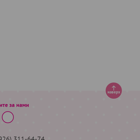
наверх
ите за нами
(926) 311-64-74