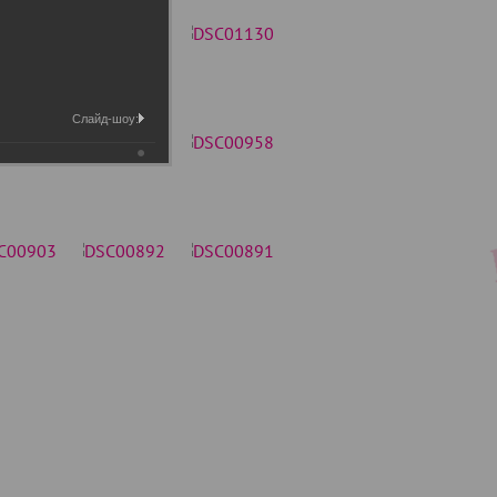
Слайд-шоу: