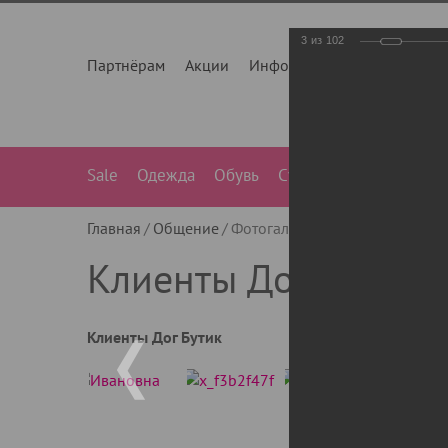
3
из
102
Партнёрам
Акции
Инфо
О нас
Контакты
Sale
Одежда
Обувь
Сумки
Лежанки
Ле
Главная
Общение
Фотогалерея
Клиенты Дог Бу
Клиенты Дог Бутик
Клиенты Дог Бутик