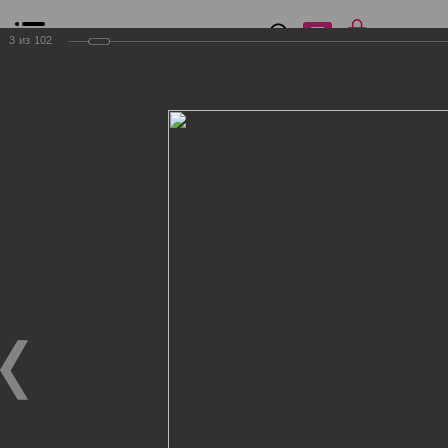
0
₽
0
3
из
102
Список сравнения
Все товары
Фильтр
Главная
Общение
Фотогалерея
Клиенты Дог Бутик
Клиенты Дог Бутик
Клиенты Дог Бутик