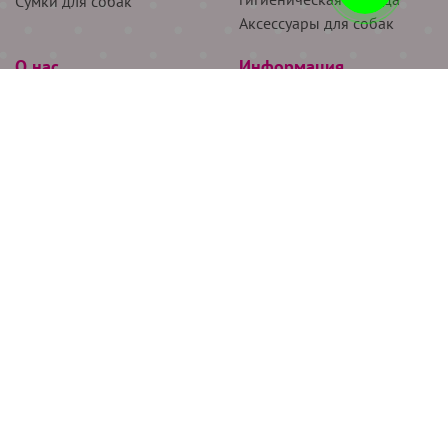
Сумки для собак
Аксессуары для собак
О нас
Информация
Партнёрам
Снятие мерок
Акции
Доставка
О нас
Возврат
Новости
Где купить
Бренды
Блог
Контакты
Следите за нами
+7 (926) 311-64-74
+7 (495) 314-38-00
Все права защищены ООО “Де Бирс”