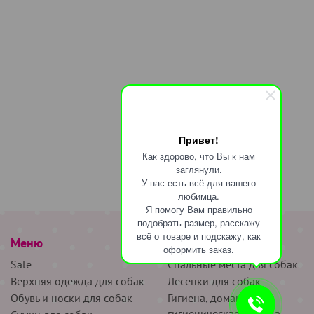
Привет!
Как здорово, что Вы к нам
заглянули.
У нас есть всё для вашего
любимца.
Я помогу Вам правильно
подобрать размер, расскажу
всё о товаре и подскажу, как
Меню
наверх
оформить заказ.
Sale
Спальные места для собак
Верхняя одежда для собак
Лесенки для собак
Обувь и носки для собак
Гигиена, домашняя и
гигиеническая одежда